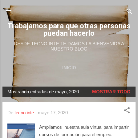
Ir al contenido principal
Trabajamos para que otras personas
puedan hacerlo
DESDE TECNO INTE TE DAMOS LA BIENVENIDA A
NUESTRO BLOG
INICIO
Mostrando entradas de mayo, 2020
MOSTRAR TODO
E
n
t
De
tecno inte
-
mayo 17, 2020
r
Ampliamos nuestra aula virtual para impartir
a
cursos de formación para el empleo.
d