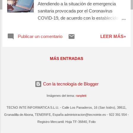
Atendiendo a la situación de emergencia
a
sanitaria provocada por el Coronavirus
s
COVID-19, de acuerdo con lo establecido por
las autoridades sanitarias, el 12 de marzo de
2020 el Servicio Canario de Empleo acordó
Publicar un comentario
LEER MÁS»
la suspensión temporal, desde el 13 de
marzo de 2020, de las acciones formativas
de formación profesional para el empleo en
MÁS ENTRADAS
modalidad presencial, así como la parte
presencial de la modalidad de teleformación.
Los cursos que se han puesto en marcha a
través del aula virtual son: Actividades de
Con la tecnología de Blogger
gestión administrativas, Actividades
administrativas en relación con el cliente. En
Imágenes del tema:
ranplett
las próximas semanas seguiremos
TECNO INTE INFORMATICA S.L.U. - Calle Los Panaderos, 16 (San Isidro), 38611,
reiniciando cursos que fueron paralizados e
Granadilla de Abona, TENERIFE, España administracion@tecnointe.es - 922 391 554 -
iniciando los restantes asignados en la
Registro Mercantil: Hoja TF-36840, Folio
convocatoria 2019. Si estas interesado/a en
realizar algún curso Preinscríbete.