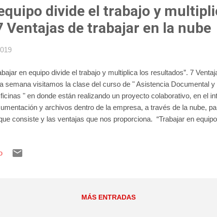
equipo divide el trabajo y multipli
7 Ventajas de trabajar en la nube
2019
abajar en equipo divide el trabajo y multiplica los resultados”. 7 Ventaj
a semana visitamos la clase del curso de " Asistencia Documental 
ficinas " en donde están realizando un proyecto colaborativo, en el i
umentación y archivos dentro de la empresa, a través de la nube, pa
que consiste y las ventajas que nos proporciona. “Trabajar en equipo 
tiplica los resultados”. 7 Ventajas de trabajar en la nube. Trabajo col
stencia Documental y de Gestión en Despachos y Oficinas " ¿En q
o
conjunto de servidores que están diseñados para almacenar y adminis
icaciones o entregar contenido o servicios, como streaming de vídeo
mática o medios sociales. En lugar de acceder a archivos y datos de
al, acce...
MÁS ENTRADAS