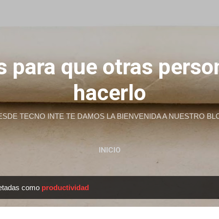
Ir al contenido principal
 para que otras pers
hacerlo
ESDE TECNO INTE TE DAMOS LA BIENVENIDA A NUESTRO BL
INICIO
uetadas como
productividad