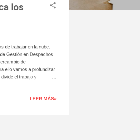
ca los
as de trabajar en la nube.
y de Gestión en Despachos
ntercambio de
ra ello vamos a profundizar
divide el trabajo y
aborativo en el curso de "
ué consiste? Se trata de
LEER MÁS»
trar datos, ejecutar
s, correo web, software de
sde un equipo personal o