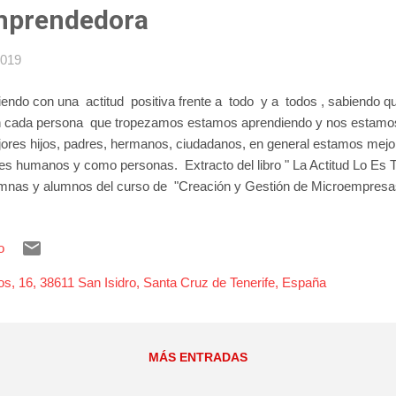
Emprendedora
2019
iendo con una actitud positiva frente a todo y a todos , sabiendo q
 cada persona que tropezamos estamos aprendiendo y nos estamo
ores hijos, padres, hermanos, ciudadanos, en general estamos mej
es humanos y como personas. Extracto del libro " La Actitud Lo Es To
mnas y alumnos del curso de "Creación y Gestión de Microempresas
ostración de su potencial emprendedor. Ya se preparan para la sigu
 contenidos serán: Analizar las oportunidades e ideas del pequeño n
o
ibilidades de éxito de la idea de negocio. Conocer la viabilidad del p
 de las decisiones previas, del pequeño negocio o microempresa. Sí 
os, 16, 38611 San Isidro, Santa Cruz de Tenerife, España
tenidos del curso pincha aquí .
MÁS ENTRADAS