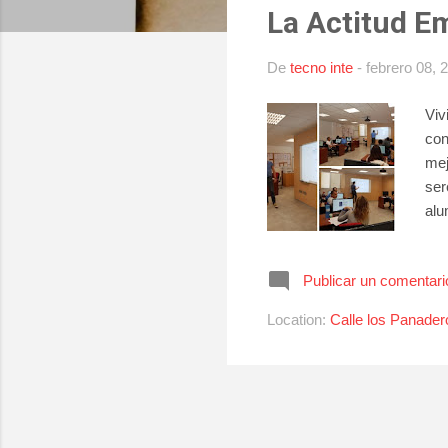
La Actitud 
r
a
De
tecno inte
-
febrero 08, 
d
a
Viv
s
con
mej
ser
alu
dem
los
Publicar un comentari
Pos
las
Location:
Calle los Panader
con