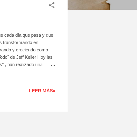
ue cada día que pasa y que
s transformando en
orando y creciendo como
do" de Jeff Keller Hoy las
" , han realizado una
iente unidad, algunos de
egocio o microempresa.
equeño negocio. Análisis de
LEER MÁS»
quieres conocer los