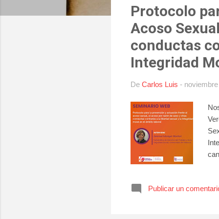
Protocolo par
r
a
Acoso Sexual
d
conductas con
a
Integridad Mo
s
De
Carlos Luis
-
noviembre
Nos
Ver
Sex
Int
can
Publicar un comentari