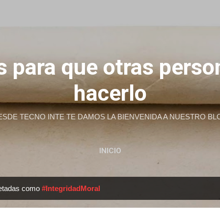
Ir al contenido principal
 para que otras pers
hacerlo
ESDE TECNO INTE TE DAMOS LA BIENVENIDA A NUESTRO BL
INICIO
uetadas como
#IntegridadMoral