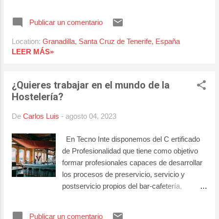
personas desempleadas. 30% de plazas
9:00 a 13:00 y de 16:00 a 20.00 horas.
para trabajadores ocupados. Consulta en
Publicar un comentario
nuestra web los contenidos y objetivos de
este curso, y en el caso de estar
Location:
Granadilla, Santa Cruz de Tenerife, España
interesado/a, puedes preinscribirte . También
LEER MÁS»
si lo deseas, para más información, ponte en
contacto con nosotros a través del teléfono
¿Quieres trabajar en el mundo de la
922 391 554, o pásate por nuestro centro
Hostelería?
donde estaremos encantados de atenderte
en horario de lunes a viernes de 9:00 a 13:00
De
Carlos Luis
-
agosto 04, 2023
y de 16:00 a 20.00 horas. No dejes pasar
esta oportunidad. ¡¡Comienzo inminente!!
En Tecno Inte disponemos del C ertificado
de Profesionalidad que tiene como objetivo
formar profesionales capaces de desarrollar
los procesos de preservicio, servicio y
postservicio propios del bar-cafetería,
aplicando con autonomía las técnicas
correspondientes, acogiendo y atendiendo al
Publicar un comentario