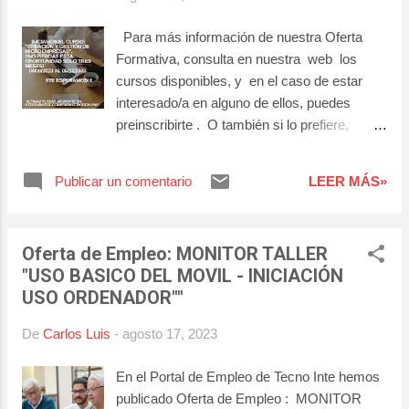
ellos, puedes preinscribirte . O también si lo
prefiere, póngase en contacto con nosotros a
Para más información de nuestra Oferta
través del teléfono 922 391 554, o pásese por
Formativa, consulta en nuestra web los
nuestro centro donde estaremos encantados
cursos disponibles, y en el caso de estar
de atenderte en horario de lunes a viernes de
interesado/a en alguno de ellos, puedes
9:00 a 13:00 y de 16:00 a 20.00 horas. No
preinscribirte . O también si lo prefiere,
dejes pasar esta oportunidad. Comienzo
póngase en contacto con nosotros a través
inminente...
del teléfono 922 391 554, o pásese por
Publicar un comentario
LEER MÁS»
nuestro centro de la C/ Los Panaderos, 16 -
San Isidro, Granadilla de Abona, donde
estaremos encantados de atenderle en
Oferta de Empleo: MONITOR TALLER
horario de lunes a viernes de 9:00 a 13:00 y
"USO BASICO DEL MOVIL - INICIACIÓN
de 16:00 a 20.00 horas. No dejes pasar esta
USO ORDENADOR""
oportunidad. Curso próximo a comenzar!!
De
Carlos Luis
-
agosto 17, 2023
En el Portal de Empleo de Tecno Inte hemos
publicado Oferta de Empleo : MONITOR