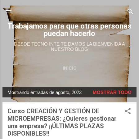
Ir al contenido principal
Trabajamos para que otras personas
puedan hacerlo
DESDE TECNO INTE TE DAMOS LA BIENVENIDA A
NUESTRO BLOG
INICIO
Mostrando entradas de agosto, 2023
MOSTRAR TODO
E
n
Curso CREACIÓN Y GESTIÓN DE
t
MICROEMPRESAS: ¿Quieres gestionar
r
una empresa? ¡¡ÚLTIMAS PLAZAS
a
DISPONIBLES!!
d