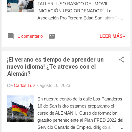
TALLER "USO BASICO DEL MOVIL -
INICIACIÓN USO ORDENADOR". La
Asociación Pro Tercera Edad San Isidro "Villa
de Abona" esta buscando un/a monitor/a para
impartir estos dos talleres: USO BÁSICO
1 comentario
LEER MÁS»
DEL MÓVIL INICIACIÓN AL USO DEL
ORDENADOR Estos talleres van dirigidos a
personas de la tercera edad que desean
¡El verano es tiempo de aprender un
aprender a desenvolverse en el uso de
nuevo idioma! ¿Te atreves con el
estos dispositivos electrónicos. Los talleres
Alemán?
se impartirán en su sede de la C/ Los
Panaderos, s/n de San Isidro. Si estas
De
Carlos Luis
-
agosto 10, 2023
interesado/a en esta oferta ponte en contacto
con la persona indicada en dicha oferta de
En nuestro centro de la calle Los Panaderos,
empleo o con nosotros a través de: Por
16 de San Isidro estamos preparando el
teléfono: 922 391 554. Por WhatsApp: 638
curso de ALEMAN I. Curso de formación
943 586. Por nuestro centro de la C/ Los
gratuito perteneciente al Plan FPED 2022 del
Panaderos, 16 en San Isidro. Horario de
Servicio Canario de Empleo, dirigido a
Atención al Público: de lunes a viernes de