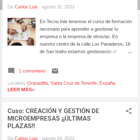
a
De
Carlos Luis
-
agosto 31, 2023
s
En Tecno Inte tenemos el curso de formación
necesario para aprender a gestionar tu
empresa o la empresa de otros/as. En
nuestro centro de la calle Los Panaderos, 16
de San Isidro estamos gestionando el
Certificado de Profesionalidad CREACIÓN Y
GESTIÓN DE MICROEMPRESAS. Curso
1 comentario
de formación gratuito perteneciente al Plan
FPED 2022 del Servicio Canario de Empleo.
Location:
Granadilla, Santa Cruz de Tenerife, España
Este curso tiene el objetivo de formar
LEER MÁS»
profesionales capaces de dirigir iniciativas
empresariales de pequeños negocios o
Cuso: CREACIÓN Y GESTIÓN DE
microempresas. Para más información de
MICROEMPRESAS ¡¡ÚLTIMAS
nuestra Oferta Formativa, consulta en
PLAZAS!!
nuestra web los cursos disponibles, y en el
caso de estar interesado/a en alguno de
De
Carlos Luis
-
agosto 24, 2023