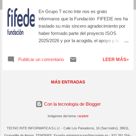
a
En Grupo T ecno Inte nos es grato
s
informaros que la Fundación FIFEDE nos ha
traslado su más sincero agradecimiento por
haber formado parte del proyecto ISOS
2025/2026 y por la acogida, el apoyo y la
confianza que han brindado a las mujeres
participantes durante su período de
Publicar un comentario
LEER MÁS»
prácticas. Gracias a su compromiso, han
tenido la oportunidad de adquirir experiencia,
conocer de cerca el entorno laboral y seguir
MÁS ENTRADAS
avanzando en su camino profesional y
personal. Cada oportunidad ofrecida ha
marcado una diferencia real en este proceso.
Con la tecnología de Blogger
Asií mismo, nos comenta que ha sido un
placer contar con empresas como la nuestra,
Imágenes del tema:
ranplett
que no solo abren sus puertas, sino que
también contribuyen activamente a crear
TECNO INTE INFORMATICA S.L.U. - Calle Los Panaderos, 16 (San Isidro), 38611,
oportunidades y a impulsar el talento de
Granadilla de Abona, TENERIFE, España administracion@tecnointe.es - 922 391 554 -