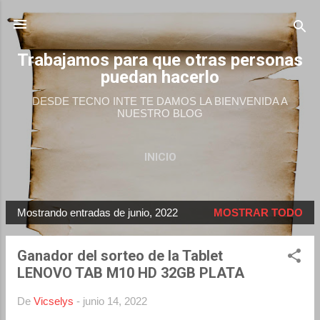
Ir al contenido principal
Trabajamos para que otras personas
puedan hacerlo
DESDE TECNO INTE TE DAMOS LA BIENVENIDA A
NUESTRO BLOG
INICIO
Mostrando entradas de junio, 2022
MOSTRAR TODO
E
n
Ganador del sorteo de la Tablet
t
LENOVO TAB M10 HD 32GB PLATA
r
a
De
Vicselys
-
junio 14, 2022
d