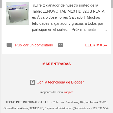
a
¡El feliz ganador de nuestro sorteo de la
s
Tablet LENOVO TAB M10 HD 32GB PLATA
es Álvaro José Torres Salvador! Muchas
felicidades al ganador y gracias a todos por
participar en el sorteo. ¡Próximamente
realizaremos otros sorteos, atento para que
no te lo pierdas.
Publicar un comentario
LEER MÁS»
MÁS ENTRADAS
Con la tecnología de Blogger
Imágenes del tema:
ranplett
TECNO INTE INFORMATICA S.L.U. - Calle Los Panaderos, 16 (San Isidro), 38611,
Granadilla de Abona, TENERIFE, España administracion@tecnointe.es - 922 391 554 -