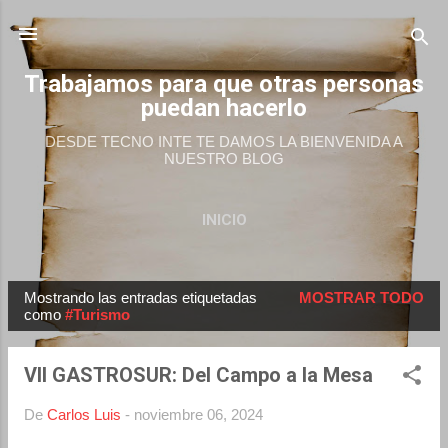
Ir al contenido principal
Trabajamos para que otras personas
puedan hacerlo
DESDE TECNO INTE TE DAMOS LA BIENVENIDA A
NUESTRO BLOG
INICIO
Mostrando las entradas etiquetadas
MOSTRAR TODO
E
como
#Turismo
n
t
VII GASTROSUR: Del Campo a la Mesa
r
a
De
Carlos Luis
-
noviembre 06, 2024
d