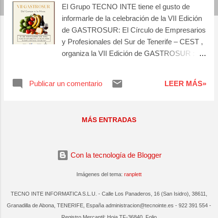
El Grupo TECNO INTE tiene el gusto de
a
informarle de la celebración de la VII Edición
s
de GASTROSUR: El Círculo de Empresarios
y Profesionales del Sur de Tenerife – CEST ,
organiza la VII Edición de GASTROSUR :
“Del Campo a la Mesa” , que tendrá lugar el
jueves día 21 de noviembre de 2024, en
Publicar un comentario
LEER MÁS»
horario de 10:00 a 15:45 horas , en la Plaza
de San Sebastián, situada en La Caleta de
Adeje, Av. Guadalupe, en el municipio de
MÁS ENTRADAS
Adeje. (ubicación aquí). Un evento
coorganizado por el Ilustre Ayuntamiento de
Adeje y que contará además con diversas
Con la tecnología de Blogger
entidades patricinadoras y colaboradoras.
Evento gastronómico de alto nivel, con la
Imágenes del tema:
ranplett
finalidad en la presente edición, de resaltar la
importancia del producto local de km 0 y su
TECNO INTE INFORMATICA S.L.U. - Calle Los Panaderos, 16 (San Isidro), 38611,
integración en la gastronomía de la región,
Granadilla de Abona, TENERIFE, España administracion@tecnointe.es - 922 391 554 -
fusionando sector primario y hostelería,
Registro Mercantil: Hoja TF-36840, Folio