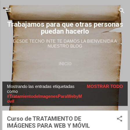
Ir al contenido principal
Trabajamos para que otras personas
puedan hacerlo
DESDE TECNO INTE TE DAMOS LA BIENVENIDA A
NUESTRO BLOG
INICIO
Mostrando las entradas etiquetadas
MOSTRAR TODO
E
como
#TratamientodeImagenesParaWebyM
n
ovil
t
r
Curso de TRATAMIENTO DE
a
IMÁGENES PARA WEB Y MÓVIL
d