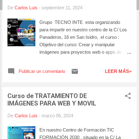
a
De
Carlos Luis
-
septiembre 11, 2024
s
Grupo TECNO INTE esta organizando
para impartir en nuestro centro de la C/ Los
Panaderos, 16 en San Isidro, el curso :
Objetivo del curso: Crear y manipular
imágenes para proyectos web o apps de
dispositivos móviles con software de trazado
de imágenes. ¡¡ Comienzo Inminente!!
Publicar un comentario
LEER MÁS»
👉Formación completamente gratuita,
👉Pueden generar derecho a becas y/o
ayudas económicas, 👉30% de las
Curso de TRATAMIENTO DE
plazas disponibles para trabajadores/as
IMÁGENES PARA WEB Y MOVIL
ocupados/as. 👉Consulta contenidos y
condiciones en nuestra web o haz una
De
Carlos Luis
-
marzo 06, 2024
PREINSCRIPCION Información 👀sobre
fechas y horarios en :
En nuestro Centro de Formación TIC
FORMACIÓN 2030 , situado en la C/ La