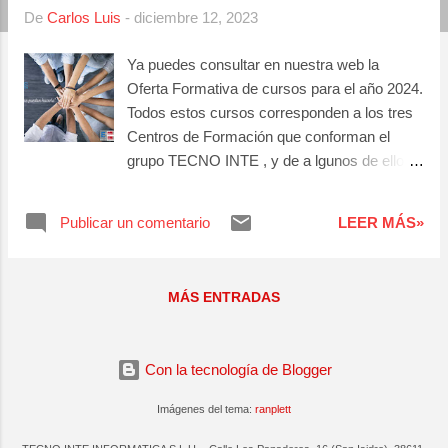
a
De
Carlos Luis
-
diciembre 12, 2023
s
Ya puedes consultar en nuestra web la
Oferta Formativa de cursos para el año 2024.
Todos estos cursos corresponden a los tres
Centros de Formación que conforman el
grupo TECNO INTE , y de a lgunos de ellos
vamos a tener varias ediciones a lo largo del
año. No dejes pasar tu oportunidad de
Publicar un comentario
LEER MÁS»
formarte con nosotros. Preinscríbete en este
enlace . ¡¡Comienzo después de las Fiestas
Navideñas!!
MÁS ENTRADAS
Con la tecnología de Blogger
Imágenes del tema:
ranplett