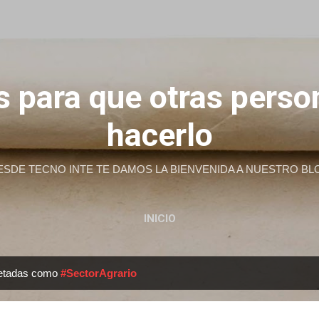
Ir al contenido principal
 para que otras pers
hacerlo
ESDE TECNO INTE TE DAMOS LA BIENVENIDA A NUESTRO BL
INICIO
uetadas como
#SectorAgrario