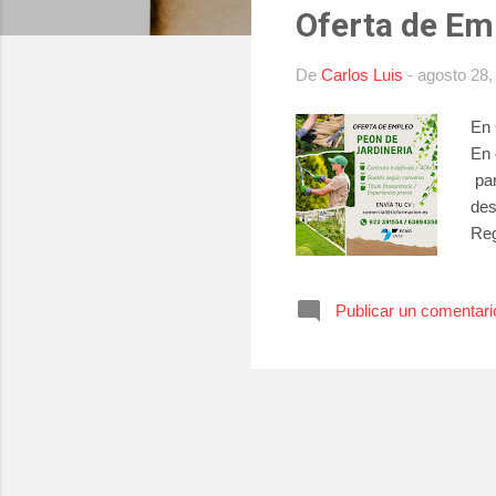
Oferta de Em
r
a
De
Carlos Luis
-
agosto 28,
d
a
En 
s
En 
par
des
Reg
Publicar un comentari