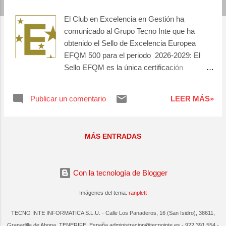
a
El Club en Excelencia en Gestión ha
s
comunicado al Grupo Tecno Inte que ha
obtenido el Sello de Excelencia Europea
EFQM 500 para el periodo 2026-2029: El
Sello EFQM es la única certificación
internacional que acredita que una
organización ha realizado una reflexión
Publicar un comentario
LEER MÁS»
estratégica global utilizando la evaluación con
el Modelo EFQM, lo que le ha proporcionado
una visión integral de la gestión de la
MÁS ENTRADAS
organización, ayudándola a potenciar sus
puntos fuertes y a aprovechar las
oportunidades de mejora. CLUB
Con la tecnología de Blogger
EXCELENCIA EN GESTION El Club
Excelencia en Gestión es una asociación
Imágenes del tema:
ranplett
multisectorial, sin ánimo de lucro, que
conecta a profesionales para generar y
TECNO INTE INFORMATICA S.L.U. - Calle Los Panaderos, 16 (San Isidro), 38611,
compartir conocimiento sobre gestión
Granadilla de Abona, TENERIFE, España administracion@tecnointe.es - 922 391 554 -