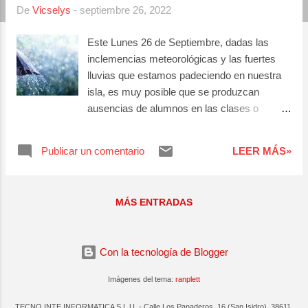
De
Vicselys
-
septiembre 26, 2022
a
s
Este Lunes 26 de Septiembre, dadas las
inclemencias meteorológicas y las fuertes
lluvias que estamos padeciendo en nuestra
isla, es muy posible que se produzcan
ausencias de alumnos en las clases o
centros de trabajo, dadas las dificultades que
muchas personas tienen para desplazarse
Publicar un comentario
LEER MÁS»
hasta el lugar de formación o practicas
(FCT). Conviene recordar que se entiende
por fuerza mayor aquellos hechos
MÁS ENTRADAS
extraordinarios, imprevisibles o inevitables
que imposibiliten temporalmente el desarrollo
normal de las actividades, por causas ajenas
Con la tecnología de Blogger
a la voluntad del alumno, por ello será FALTA
JUSTIFICADA, en cualquiera de nuestros
Imágenes del tema:
ranplett
centros de formación o empresas. Atte.
Coordinación Tecno Inte
TECNO INTE INFORMATICA S.L.U. - Calle Los Panaderos, 16 (San Isidro), 38611,