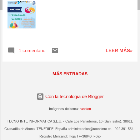
a
s
1 comentario
LEER MÁS»
MÁS ENTRADAS
Con la tecnología de Blogger
Imágenes del tema:
ranplett
TECNO INTE INFORMATICA S.L.U. - Calle Los Panaderos, 16 (San Isidro), 38611,
Granadilla de Abona, TENERIFE, España administracion@tecnointe.es - 922 391 554 -
Registro Mercantil: Hoja TF-36840, Folio