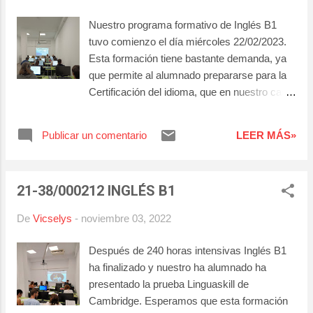
idioma? En los centros de formación de
Nuestro programa formativo de Inglés B1
Tecno Inte tenemos una amplia oferta
tuvo comienzo el día miércoles 22/02/2023.
formativa en cursos de idiomas para el año
Esta formación tiene bastante demanda, ya
2024. Consulta la misma en nuestra web .
que permite al alumnado prepararse para la
Cursos próximos a comenzar. Infórmate de
Certificación del idioma, que en nuestro caso
fechas y horarios.
realizamos con Cambridge . Las
certificaciones de Cambridge son
Publicar un comentario
LEER MÁS»
mundialmente reconocidas y validadas por
multitud de universidades, instituciones y
empresas. Además, cuentan con gran
21-38/000212 INGLÉS B1
prestigio y reconocimiento a
nivel internacional.
De
Vicselys
-
noviembre 03, 2022
Después de 240 horas intensivas Inglés B1
ha finalizado y nuestro ha alumnado ha
presentado la prueba Linguaskill de
Cambridge. Esperamos que esta formación