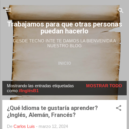
Ir al contenido principal
Trabajamos para que otras personas
puedan hacerlo
DESDE TECNO INTE TE DAMOS LA BIENVENIDA A
NUESTRO BLOG
INICIO
Mostrando las entradas etiquetadas
MOSTRAR TODO
E
como
#InglésB1
n
t
¿Qué Idioma te gustaría aprender?
r
¿Inglés, Alemán, Francés?
a
d
De
Carlos Luis
-
marzo 12, 2024