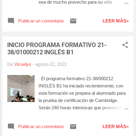
sea de mucho provecho para su vida
personal y profesional. ¡Felicidades a todos
por el gran esfuerzo que han realizado para
Publicar un comentario
LEER MÁS»
finalizar su formación!
INICIO PROGRAMA FORMATIVO 21-
38/01000212 INGLÉS B1
De
Vicselys
-
agosto 22, 2022
El programa formativo 21-38/000212
INGLÉS B1 ha iniciado recientemente, con
esta formación se prepara al alumnado para
la prueba de certificación de Cambridge.
Serán 240 horas intensivas que proveerán al
alumnado de los conocimientos y
herramientas para mejorar su inglés. Les
Publicar un comentario
LEER MÁS»
recordamos que esta es una formación