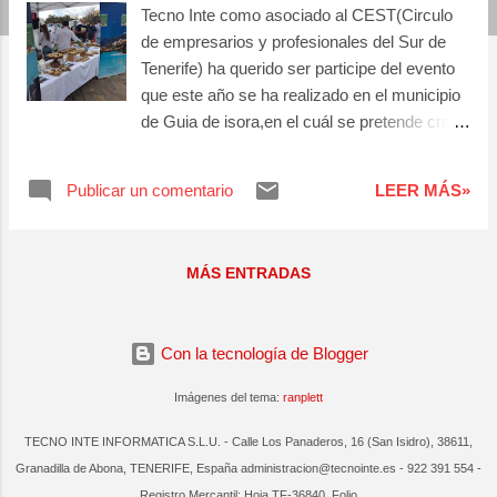
Tecno Inte como asociado al CEST(Circulo
a
de empresarios y profesionales del Sur de
s
Tenerife) ha querido ser participe del evento
que este año se ha realizado en el municipio
de Guia de isora,en el cuál se pretende crear
sinergias entre el sector servicios y el sector
primario de la zona Sur de la isla. Creemos
Publicar un comentario
LEER MÁS»
que es posible salir adelante tras esta época
tan dura fomentando a la economía
circular,ya que disponemos de productores y
MÁS ENTRADAS
productos locales de calidad.
Con la tecnología de Blogger
Imágenes del tema:
ranplett
TECNO INTE INFORMATICA S.L.U. - Calle Los Panaderos, 16 (San Isidro), 38611,
Granadilla de Abona, TENERIFE, España administracion@tecnointe.es - 922 391 554 -
Registro Mercantil: Hoja TF-36840, Folio