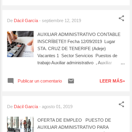
Formación Ciclo formativo de Grado Medio /
FPI Cursos Genéricos FORMACIÓN EN
ADMINISTRACIÓN-OFICINA-EXCEL-
De
Dácil García
-
septiembre 12, 2019
VENTA- PERFIL MUY COMERCIAL
Idiomas Inglés - (Elige) Español - (Elige)
AUXILIAR ADMINISTRATIVO CONTABLE
Conocimientos Informática
INSCRÍBETE!! Fecha 12/09/2019 Lugar
IMPRESCINDIBLE BUEN MANEJO DE
STA. CRUZ DE TENERIFE (Adeje)
HERRAMIENTAS INFORMÁTICAS- EXCEL
Vacantes 1 Sector Servicios Puestos de
INCLUIDO. Jornada Laboral Jornada
trabajo Auxiliar administrativo , Auxiliar
Completa Tipo de Contrato Indefinido
contable , Descripción AUXILIAR
Modalidad de Contrato Cuenta ajena
ADMINISTRATIVO CONTABLE Experiencia
Publicar un comentario
LEER MÁS»
Disponibilidad Geográfica Municipio
Mínima 6 MESES Formación Ciclo
Disponibilidad Horaria Completa
formativo de Grado Superior / FPII Cursos
Genéricos CONTABILIDAD Idiomas Inglés
- (Nivel Intermedio) Carnets necesarios B -
De
Dácil García
-
agosto 01, 2019
Jornada Laboral Jornada Completa Tipo de
Contrato 1 a 6 meses Modalidad de Contrato
OFERTA DE EMPLEO PUESTO DE
Cuenta ajena
AUXILIAR ADMINISTRATIVO PARA