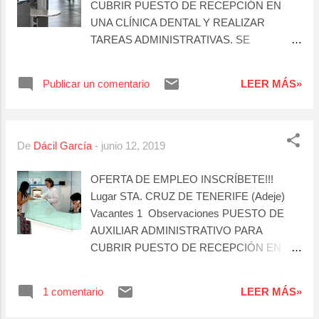
CUBRIR PUESTO DE RECEPCIÓN EN
UNA CLÍNICA DENTAL Y REALIZAR
TAREAS ADMINISTRATIVAS. SE
REQUIERE DOMINIO DE INGLES Y SE
VALORAN CONCEPTOS DE
Publicar un comentario
LEER MÁS»
ODONTOLOGÍA.
De
Dácil García
-
junio 12, 2019
OFERTA DE EMPLEO INSCRÍBETE!!!
Lugar STA. CRUZ DE TENERIFE (Adeje)
Vacantes 1 Observaciones PUESTO DE
AUXILIAR ADMINISTRATIVO PARA
CUBRIR PUESTO DE RECEPCIÓN EN
UNA CLÍNICA DENTAL Y REALIZAR
TAREAS ADMINISTRATIVAS. SE
1 comentario
LEER MÁS»
REQUIERE DOMINIO DE INGLES Y SE
VALORAN CONCEPTOS DE