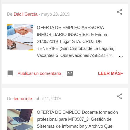
ODONTOLOGÍA. Fecha de Incorporación
10/06/2019 Sector Servicios Puestos de
De
Dácil García
-
mayo 23, 2019
trabajo Administrativo/a , Descripción
RECEPCIONISTA EN CLÍNICA DENTAL EN
OFERTA DE EMPLEO ASESOR/A
ADEJE Experiencia Mínima 2 AÑOS
INMOBILIARIO INSCRÍBETE Fecha
Formación Ciclo formativo de Grado Superior
21/05/2019 Lugar STA. CRUZ DE
/ FPII Idiomas Inglés - (Nivel Avanzado)
TENERIFE (San Cristóbal de La Laguna)
Jornada Laboral Jornada Completa Tipo de
Vacantes 5 Observaciones ASESOR/A
Contrato Duración Determinada Modalidad
INMOBILIARIO/A Fecha de Incorporación
de Contrato Cuenta ajena Disponibilidad
06/06/2019 Sector Construcción Puestos de
Publicar un comentario
LEER MÁS»
Geográfica Municipio Disponibilidad Horaria
trabajo Agente inmobiliario , Descripción
Completa
ASESOR/A INMOBILIARIO/A Experiencia
Mínima 0 Formación Bachiller / COU
Jornada Laboral Jornada Completa Tipo de
De
tecno inte
-
abril 11, 2019
Contrato Indefinido Modalidad de Contrato
Autoempleo Disponibilidad Geográfica
OFERTA DE EMPLEO Docente formación
Comunidad Disponibilidad Horaria Continua
profesional para MF0987_3: Gestión de
Salario 150000-180000 Euros
Sistemas de Información y Archivo Que