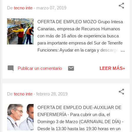
clientes. Controlar el material, productos de
De
tecno inte
-
marzo 07, 2019
los clientes y comunicar a sus responsables
las anomalías de las instalaciones y los
OFERTA DE EMPLEO MOZO Grupo Intesa
objetos perdidos. Realizar la atención directa
Canarias, empresa de Recursos Humanos
a los clientes en las funciones propias de su
con más de 16 años de experiencia busca
área Requisitos: - Experiencia en el cargo, en
para importante empresa del Sur de Tenerife
hoteles de 4 o 5 estrellas - Disponibilidad
Funciones: Ayudar en la carga y descarga de
horaria - Agilidad y eficiencia - Experiencia
camiones. Revisan los pedidos y se
con fundas nórdicas ¿Te interesa? envíanos
aseguran de que no falta nada en los mismos
Publicar un comentario
LEER MÁS»
tu cv a info@intesacanarias.es colocando en
y de que no tiene desperfectos. Requisitos: -
el asunto del correo “Camarera de piso -
Experiencia en el cargo - Carnet de
valet” y regístrate en nuestra web
Carretillero - Disponibilidad para trabajar días
http://www.intesacanarias.com/job/camarera-
sueltos
De
tecno inte
-
febrero 28, 2019
de-piso-3/ Para es...
OFERTA DE EMPLEO DUE-AUXILIAR DE
ENFERMERÍA - Para cubrir un día, el
Domingo 3 de Marzo (CARNAVAL DE DÍA) -
Desde la 13:30 hasta las 19:30 horas en un