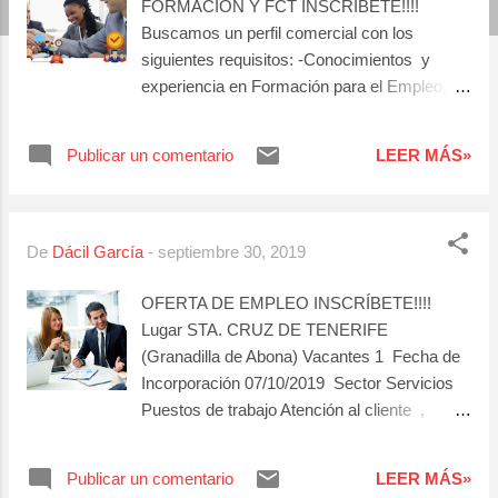
FORMACIÓN Y FCT INSCRÍBETE!!!!
a
Buscamos un perfil comercial con los
s
siguientes requisitos: -Conocimientos y
experiencia en Formación para el Empleo,
FCT -Conocimientos en informática -
Responsabilidad,organización, habilidades
Publicar un comentario
LEER MÁS»
comunicativas
De
Dácil García
-
septiembre 30, 2019
OFERTA DE EMPLEO INSCRÍBETE!!!!
Lugar STA. CRUZ DE TENERIFE
(Granadilla de Abona) Vacantes 1 Fecha de
Incorporación 07/10/2019 Sector Servicios
Puestos de trabajo Atención al cliente ,
Vendedor/a , Descripción
ADMINISTRATIVO CON PERFIL MUY
Publicar un comentario
LEER MÁS»
COMERCIAL Experiencia Mínima 1 AÑO