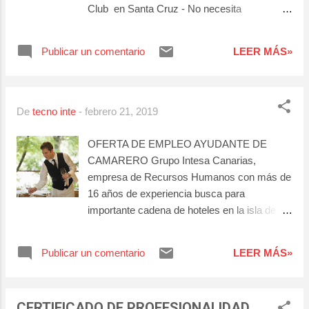
Club en Santa Cruz - No necesita
experiencia sólo la titulación - Buena actitud y
disponibilidad.
Publicar un comentario
LEER MÁS»
De
tecno inte
-
febrero 21, 2019
OFERTA DE EMPLEO AYUDANTE DE
CAMARERO Grupo Intesa Canarias,
empresa de Recursos Humanos con más de
16 años de experiencia busca para
importante cadena de hoteles en la isla de
Tenerife Funciones: Realizar las actividades
de preparar mesas, cubertería, y vajilla.
Publicar un comentario
LEER MÁS»
Atender y servir a los clientes. Asistir en el
servicio de las comidas y bebidas. Ayuda a
limpiar y colocar los utensilios, propios del
CERTIFICADO DE PROFESIONALIDAD