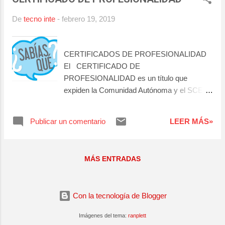
servicio dentro del bar o restaurante. Entre
otras funciones inherentes del puesto.
De
tecno inte
-
febrero 19, 2019
Requisitos: - Buena presencia y buen trato
con los clientes. - Trabajar con rapidez y
eficacia. - Responsable, puntual y
CERTIFICADOS DE PROFESIONALIDAD
colaborador. - Indispensable, tener el
El CERTIFICADO DE
Certificado de Manipulador de Alimentos. -
PROFESIONALIDAD es un título que
Valorable idiomas.
expiden la Comunidad Autónoma y el SCE
(Servicio Canario de Empleo), una vez que la
persona ha realizado una actividad formativa
Publicar un comentario
LEER MÁS»
y se ha cualificado profesionalmente. Este
documento es el que acredita que la
persona cuenta con unos conocimientos
MÁS ENTRADAS
para ejercer una actividad laboral
determinada. Te animas?
Con la tecnología de Blogger
Imágenes del tema:
ranplett