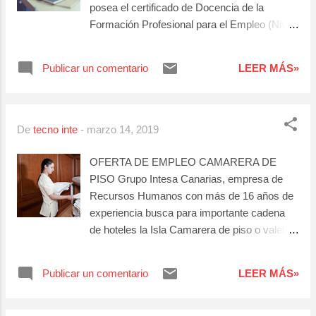
posea el certificado de Docencia de la
Formación Profesional para el Empleo (Nivel
3)
Publicar un comentario
LEER MÁS»
De
tecno inte
-
marzo 14, 2019
OFERTA DE EMPLEO CAMARERA DE
PISO Grupo Intesa Canarias, empresa de
Recursos Humanos con más de 16 años de
experiencia busca para importante cadena
de hoteles la Isla Camarera de piso o valet
Funciones: Realizar de manera cualificada la
limpieza de las habitaciones y pasillos, así
Publicar un comentario
LEER MÁS»
como el orden de los objetos de los clientes.
Limpiar y ordenar las habitaciones, los baños
y los pasillos entre las habitaciones de