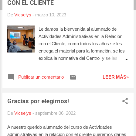
CON EL CLIENTE
a
s
De
Vicselys
-
marzo 10, 2023
Le damos la bienvenida al alumnado de
Actividades Administrativas en la Relación
con el Cliente, como todos los años se les
entrega el material para la formación, se les
explica la normativa del Centro y se les
anima a aprovechar esta oportunidad al
máximo. Le damos la bienvenida también al
Publicar un comentario
LEER MÁS»
docente Juan José a nuestro equipo docente,
él será el encargado de guiar al alumnado y
darles herramientas para su aprendizaje y
Gracias por elegirnos!
crecimiento profesional. ¡Gracias por
elegirnos como su Centro de Formación!
De
Vicselys
-
septiembre 06, 2022
A nuestro querido alumnado del curso de Actividades
administrativas en la relación con el cliente queremos darles