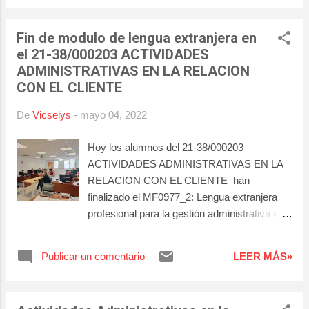
al máximo y gracias por elegirnos como su
Centro de Formación. 😉
Fin de modulo de lengua extranjera en
el 21-38/000203 ACTIVIDADES
ADMINISTRATIVAS EN LA RELACION
CON EL CLIENTE
De
Vicselys
-
mayo 04, 2022
Hoy los alumnos del 21-38/000203
ACTIVIDADES ADMINISTRATIVAS EN LA
RELACION CON EL CLIENTE han
finalizado el MF0977_2: Lengua extranjera
profesional para la gestión administrativa en
la relación con el cliente, han sido 90 horas
muy dinámicas, en las que se ha trabajado
Publicar un comentario
LEER MÁS»
de manera práctica el uso del inglés con
fines comerciales. Gracias a los alumnos y
al docente por su participación activa.