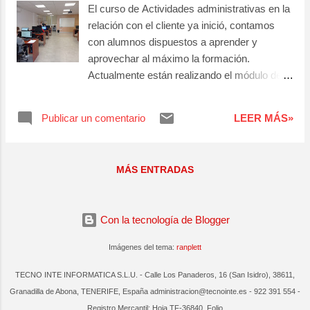
El curso de Actividades administrativas en la
relación con el cliente ya inició, contamos
con alumnos dispuestos a aprender y
aprovechar al máximo la formación.
Actualmente están realizando el módulo de
Operaciones Administrativas Comerciales
donde aprenden las técnicas de
Publicar un comentario
LEER MÁS»
comunicación comercial, a través de los
diferentes canales de comercialización,
incluyendo los procesos de recogida,
MÁS ENTRADAS
canalización y/o resolución de
reclamaciones, y seguimiento de clientes en
los servicios postventa.
Con la tecnología de Blogger
Imágenes del tema:
ranplett
TECNO INTE INFORMATICA S.L.U. - Calle Los Panaderos, 16 (San Isidro), 38611,
Granadilla de Abona, TENERIFE, España administracion@tecnointe.es - 922 391 554 -
Registro Mercantil: Hoja TF-36840, Folio