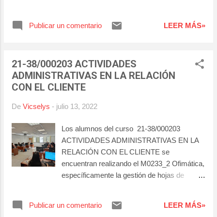
diferentes empresas. ¡Les echamos de
menos en el Centro! Gracias por
Publicar un comentario
LEER MÁS»
elegirnos para realizar su formación y les
recordamos que aquí estamos siempre a la
orden. Les deseamos mucho éxito en sus
21-38/000203 ACTIVIDADES
prácticas y que con esta formación
ADMINISTRATIVAS EN LA RELACIÓN
encuentren una excelente oportunidad
CON EL CLIENTE
laboral. Ha sido un placer tenerlos como
alumnado en nuestro centro.
De
Vicselys
-
julio 13, 2022
Los alumnos del curso 21-38/000203
ACTIVIDADES ADMINISTRATIVAS EN LA
RELACIÓN CON EL CLIENTE se
encuentran realizando el M0233_2 Ofimática,
específicamente la gestión de hojas de
cálculo, herramienta de gran utilidad para uso
personal y profesional. Esperamos que
Publicar un comentario
LEER MÁS»
aprovechen esta oportunidad de aprendizaje