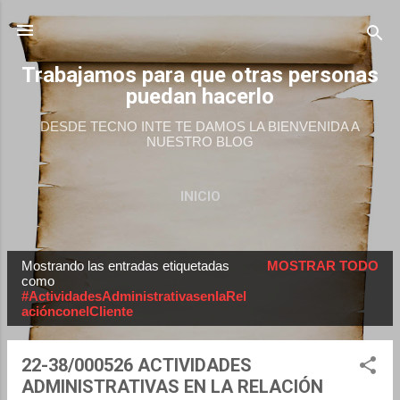
Ir al contenido principal
Trabajamos para que otras personas
puedan hacerlo
DESDE TECNO INTE TE DAMOS LA BIENVENIDA A
NUESTRO BLOG
INICIO
Mostrando las entradas etiquetadas
MOSTRAR TODO
E
como
#ActividadesAdministrativasenlaRel
n
aciónconelCliente
t
r
22-38/000526 ACTIVIDADES
a
ADMINISTRATIVAS EN LA RELACIÓN
d