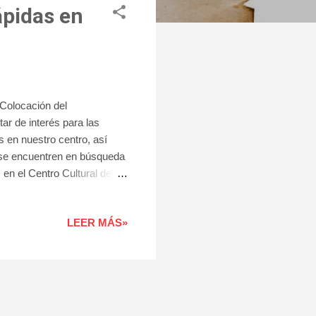
ápidas en
 Colocación del
ar de interés para las
 en nuestro centro, así
 se encuentren en búsqueda
 en el Centro Cultural de
rata de una jornada
or parte de las empresas
LEER MÁS»
berostar, Hovima, Eurofirms
unidad que te dá la Agencia
rar en la difusión de estos