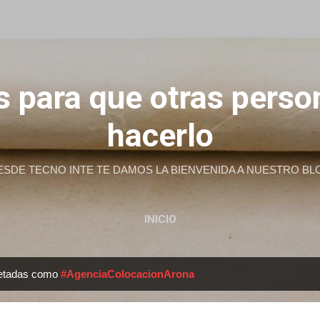
Ir al contenido principal
 para que otras pers
hacerlo
ESDE TECNO INTE TE DAMOS LA BIENVENIDA A NUESTRO BL
INICIO
uetadas como
#AgenciaColocacionArona