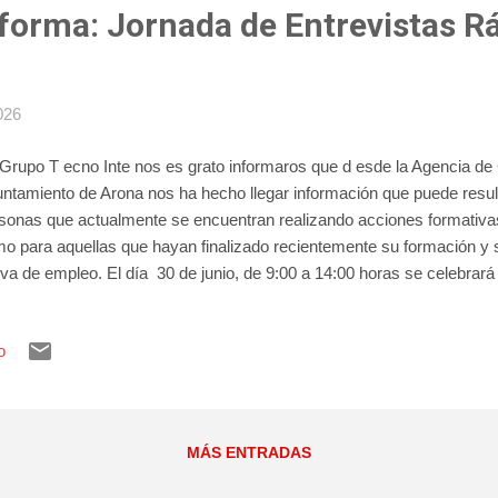
nforma: Jornada de Entrevistas R
026
Grupo T ecno Inte nos es grato informaros que d esde la Agencia de
ntamiento de Arona nos ha hecho llegar información que puede result
sonas que actualmente se encuentran realizando acciones formativas
o para aquellas que hayan finalizado recientemente su formación y
iva de empleo. El día 30 de junio, de 9:00 a 14:00 horas se celebrará
 Cristianos la jornada de Entrevistas Rápidas. En esta ocasión se t
trada exclusivamente en la realización de entrevistas de selección p
o
ticipantes, sin stands informativos. Las empresas confirmadas son I
lece . Si estas en Busqueda Activa de Empleo , aprovecha esta oport
Colocación del Ayuntamiento de Arona. En Tecno Inte nos gusta colabo
ntos para que tanto nue...
MÁS ENTRADAS