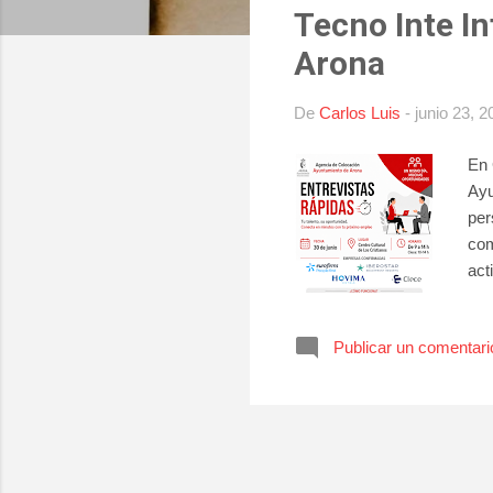
Tecno Inte I
r
a
Arona
d
a
De
Carlos Luis
-
junio 23, 2
s
En 
Ayu
per
com
act
Los
cen
Publicar un comentari
par
y C
de 
eve