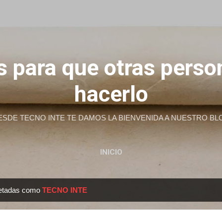
Ir al contenido principal
 para que otras pers
hacerlo
ESDE TECNO INTE TE DAMOS LA BIENVENIDA A NUESTRO BL
INICIO
uetadas como
TECNO INTE