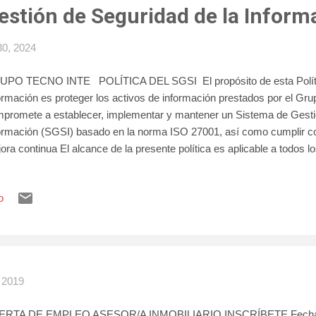
estión de Seguridad de la Inform
30, 2024
PO TECNO INTE POLÍTICA DEL SGSI El propósito de esta Polític
ormación es proteger los activos de información prestados por el Gru
promete a establecer, implementar y mantener un Sistema de Gesti
ormación (SGSI) basado en la norma ISO 27001, así como cumplir c
ora continua El alcance de la presente política es aplicable a todos 
inidos dentro del alcance del SGSI, así como a todas las personas q
ormación objeto de alcance, y/o presten servicios para la organización
o
uridad de la información son: Proteger y resguardar la información, d
sideración e identificación de los riesgos que pudieran materializarse
ormación y las instalaciones de procesamiento de ésta, a través de 
 mismos, de forma de entender las vulnerabilidades y las amen...
 2019
ERTA DE EMPLEO ASESOR/A INMOBILIARIO INSCRÍBETE Fecha 2