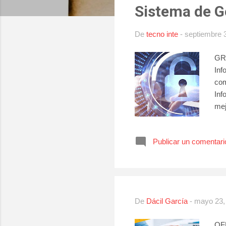
Sistema de G
r
a
De
tecno inte
-
septiembre 
d
a
GRU
s
Inf
com
Inf
mej
def
inf
Publicar un comentari
seg
con
inf
los
De
Dácil García
-
mayo 23,
OF