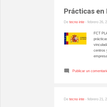
Prácticas en
De
tecno inte
-
febrero 26, 
FCT PL
práctica
vinculad
centros 
empresas
de práct
Publicar un comentari
De
tecno inte
-
febrero 21, 