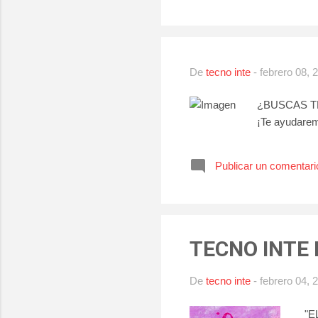
De
tecno inte
-
febrero 08, 
¿BUSCAS TRAB
¡Te ayudare
Publicar un comentari
TECNO INTE 
De
tecno inte
-
febrero 04, 
"E