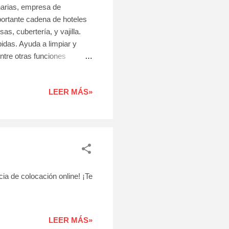
ias, empresa de
rtante cadena de hoteles
as, cubertería, y vajilla.
bidas. Ayuda a limpiar y
Entre otras funciones
 clientes. - Trabajar con
 tener el Certificado de
LEER MÁS»
 de colocación online! ¡Te
LEER MÁS»