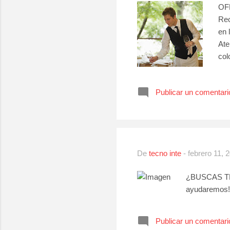
OF
Rec
en 
Ate
col
inh
rap
Publicar un comentari
Man
De
tecno inte
-
febrero 11, 
¿BUSCAS TRAB
ayudaremos!
Publicar un comentari