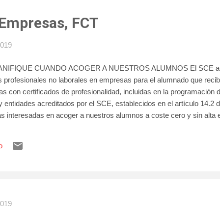
 Empresas, FCT
2019
ANIFIQUE CUANDO ACOGER A NUESTROS ALUMNOS El SCE autoriz
s profesionales no laborales en empresas para el alumnado que reci
as con certificados de profesionalidad, incluidas en la programación 
y entidades acreditados por el SCE, establecidos en el artículo 14.2 
 interesadas en acoger a nuestros alumnos a coste cero y sin alta en
icas no laborables. Trabajamos para que otras personas puedan hac
o
2019