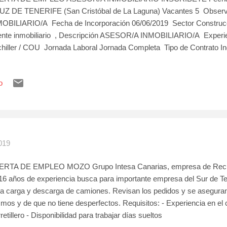
Z DE TENERIFE (San Cristóbal de La Laguna) Vacantes 5 Obse
OBILIARIO/A Fecha de Incorporación 06/06/2019 Sector Construcc
nte inmobiliario , Descripción ASESOR/A INMOBILIARIO/A Experi
hiller / COU Jornada Laboral Jornada Completa Tipo de Contrato In
trato Autoempleo Disponibilidad Geográfica Comunidad Disponibili
ario 150000-180000 Euros
o
019
ERTA DE EMPLEO MOZO Grupo Intesa Canarias, empresa de Rec
16 años de experiencia busca para importante empresa del Sur de Te
la carga y descarga de camiones. Revisan los pedidos y se aseguran 
mos y de que no tiene desperfectos. Requisitos: - Experiencia en el 
retillero - Disponibilidad para trabajar días sueltos