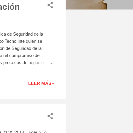
ación
a de Seguridad de la
po Tecno Inte quien se
ón de Seguridad de la
on el compromiso de
los procesos de negocio
ue tengan acceso a la
. Los objetivos de
LEER MÁS»
e acuerdo a la
 sobre los activos de la
una adecuada evaluación de
1/05/2019 Lugar STA.