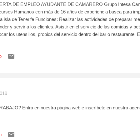
ERTA DE EMPLEO AYUDANTE DE CAMARERO Grupo Intesa Canar
ursos Humanos con más de 16 años de experiencia busca para impo
la isla de Tenerife Funciones: Realizar las actividades de preparar mes
nder y servir a los clientes. Asistir en el servicio de las comidas y be
ocar los utensilios, propios del servicio dentro del bar o restaurante. 
erentes del puesto. Requisitos: - Buena presencia y buen trato con los
idez y eficacia. - Responsable, puntual y colaborador. - Indispensable,
o
ipulador de Alimentos. - Valorable idiomas.
2019
AJO? Entra en nuestra página web e inscríbete en nuestra agencia
o