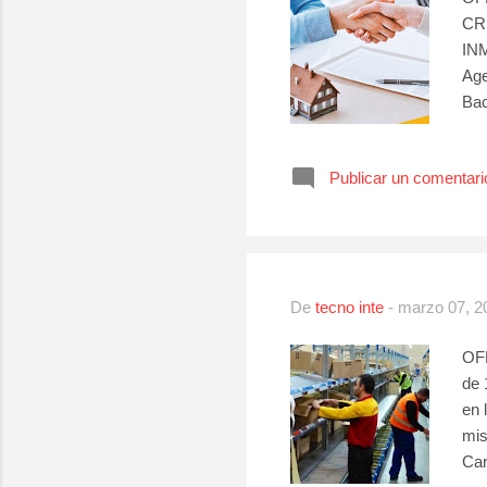
CRU
INM
Age
Bac
Con
Sal
Publicar un comentari
De
tecno inte
-
marzo 07, 2
OF
de 
en 
mis
Car