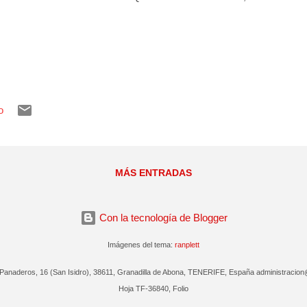
o
MÁS ENTRADAS
Con la tecnología de Blogger
Imágenes del tema:
ranplett
aderos, 16 (San Isidro), 38611, Granadilla de Abona, TENERIFE, España administracion@te
Hoja TF-36840, Folio