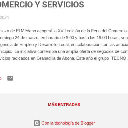
OMERCIO Y SERVICIOS
 2024
plaza de El Médano acogerá la XVII edición de la Feria del Comercio 
domingo 24 de marzo, en horario de 9.00 y hasta las 19.00 horas, sen
Agencia de Empleo y Desarrollo Local, en colaboración con las asoci
icipio. La iniciativa contempla una amplia oferta de negocios de com
vicios radicados en Granadilla de Abona. Este año el grupo TECNO 
nto y tiene el placer de invitarles a la Feria del Comercio y Servicio
horario de 15:00 a 19:00 y conocerá, de primera mano, los servicios
o
tros de Formación. A nimamos a la población a acercarse hasta la 
vertirá en un gran escaparate de la amplia gama de productos que ofr
nadillero. Será una jornada de fin de semana para compartir en familia
MÁS ENTRADAS
Con la tecnología de Blogger