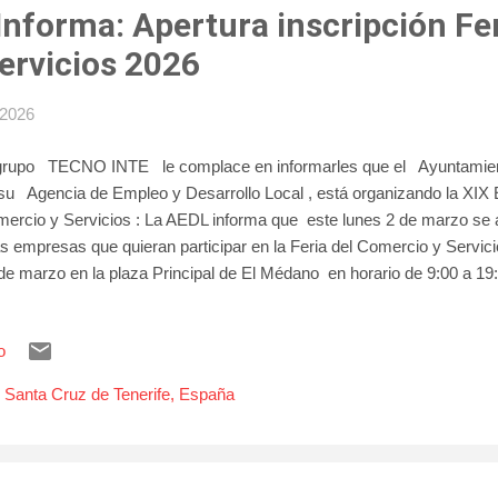
nforma: Apertura inscripción Fer
ervicios 2026
 2026
grupo TECNO INTE le complace en informarles que el Ayuntamiento
su Agencia de Empleo y Desarrollo Local , está organizando la XIX Ed
ercio y Servicios : La AEDL informa que este lunes 2 de marzo se ab
as empresas que quieran participar en la Feria del Comercio y Servici
de marzo en la plaza Principal de El Médano en horario de 9:00 a 1
necesario remitir por email a aedl@granadilladeabona.org certificado
sal. También puede participar si su empresa ha cerrado posteriormen
o
5 acreditando la baja en Hacienda posterior a esa fecha. Podrán insc
as del día 2 de marzo en el siguiente enlace .
 Santa Cruz de Tenerife, España