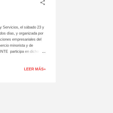
y Servicios, el sábado 23 y
dos días, y organizada por
aciones empresariales del
ercio minorista y de
INTE participa en dicho
s. Allí nos podrán encontrar
 que ofrecen nuestros
LEER MÁS»
plaza de El Médano, que se
ece el tejido empresarial
, y que, sin lugar a dudas,