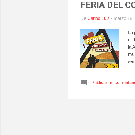
FERIA DEL C
De
Carlos Luis
-
marzo 18,
La 
el 
la 
mun
ser
eve
en 
Publicar un comentari
Cen
con
gra
...