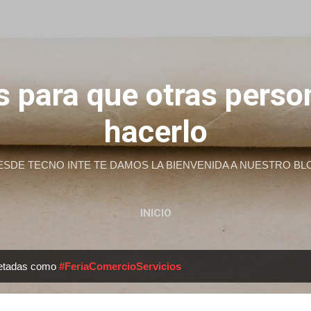
Ir al contenido principal
 para que otras pers
hacerlo
ESDE TECNO INTE TE DAMOS LA BIENVENIDA A NUESTRO BL
INICIO
uetadas como
#FeriaComercioServicios