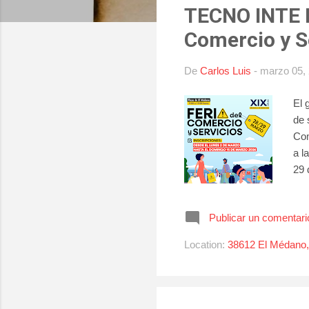
TECNO INTE I
r
a
Comercio y S
d
a
De
Carlos Luis
-
marzo 05,
s
El 
de 
Com
a l
29 
es 
cen
Publicar un comentari
202
hor
Location:
38612 El Médano,