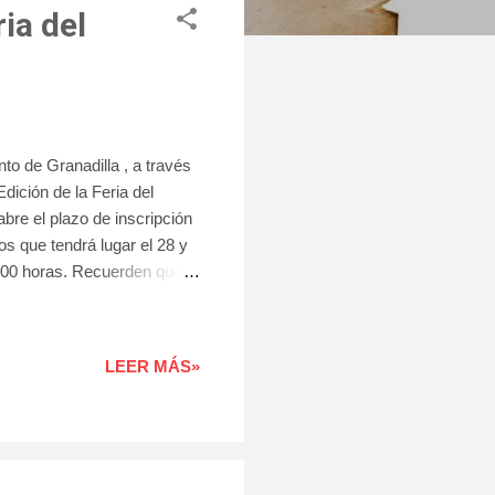
ia del
 de Granadilla , a través
ición de la Feria del
re el plazo de inscripción
os que tendrá lugar el 28 y
9:00 horas. Recuerden que
 actualizado de situación
te al 31 de diciembre de
ribirse desde las 8:00 am
LEER MÁS»