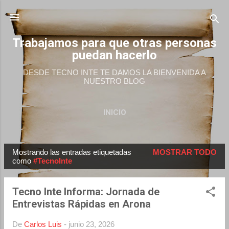
Ir al contenido principal
Trabajamos para que otras personas
puedan hacerlo
DESDE TECNO INTE TE DAMOS LA BIENVENIDA A
NUESTRO BLOG
INICIO
Mostrando las entradas etiquetadas
MOSTRAR TODO
E
como
#TecnoInte
n
t
Tecno Inte Informa: Jornada de
r
Entrevistas Rápidas en Arona
a
d
De
Carlos Luis
-
junio 23, 2026