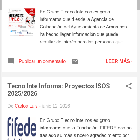
a
En Grupo T ecno Inte nos es grato
s
informaros que d esde la Agencia de
Colocación del Ayuntamiento de Arona nos
ha hecho llegar información que puede
resultar de interés para las personas que
actualmente se encuentran realizando
acciones formativas en nuestro centro, así
Publicar un comentario
LEER MÁS»
como para aquellas que hayan finalizado
recientemente su formación y se encuentren
en búsqueda activa de empleo. El día 30 de
Tecno Inte Informa: Proyectos ISOS
junio, de 9:00 a 14:00 horas se celebrará en
2025/2026
el Centro Cultural de Los Cristianos la
jornada de Entrevistas Rápidas. En esta
De
Carlos Luis
-
junio 12, 2026
ocasión se trata de una jornada centrada
exclusivamente en la realización de
En Grupo T ecno Inte nos es grato
entrevistas de selección por parte de las
informaros que la Fundación FIFEDE nos ha
empresas participantes, sin stands
traslado su más sincero agradecimiento por
informativos. Las empresas confirmadas son