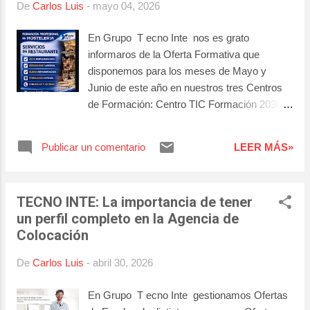
De
Carlos Luis
-
mayo 04, 2026
realizar las pruebas gratuitas de
competencias clave. Una vez superadas
En Grupo T ecno Inte nos es grato
podrás cursar con aprovechamiento la
informaros de la Oferta Formativa que
formación correspondiente al certificado
disponemos para los meses de Mayo y
profesional que quieras realizar. 👉 ¿En
Junio de este año en nuestros tres Centros
que consisten las pruebas? Las
de Formación: Centro TIC Formación 2030
competencias clave son un conjunto de
Centro Tecno Inte Informática Centro
conocimientos básicos de las siguientes
Asociación Tecno Inte 2020 Y recuerden : 👉
áreas de conocimiento: Lengua Castellana
Publicar un comentario
LEER MÁS»
Formaciones completamente gratuitas, 👉
, Matemátic...
Pueden generar derecho a becas y/o
ayudas económicas, 👉Exámenes de
TECNO INTE: La importancia de tener
Certificación gratuitos , 👉 Entre un 10% y
un perfil completo en la Agencia de
un 30% de las plazas disponibles para
Colocación
trabajadores/as ocupados/as. 👉Consulta
contenidos y condiciones en nuestra web o
De
Carlos Luis
-
abril 30, 2026
has una PREINSCRIPCION ¡ No se
quede atrás, asegúrese su lugar y vaya
En Grupo T ecno Inte gestionamos Ofertas
haciendo la preinscripción en los cursos que