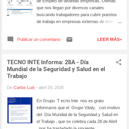
de Empleo de distintas empresas. Ofertas
le interesen! Para más Información 👀: No
que nos llegan por diversos canales
deje de pasar la oportunidad de seguir
buscando trabajadores para cubrir puestos
formándose.
de trabajo en empresas externas de este
grupo, e incluso internas. El procedimiento
que se sigue en la gestión de dichas Ofertas
Publicar un comentario
LEER MÁS»
es el siguiente: 👉Obtener la mayor
información de las mismas de la empresa
que desea cubrir uno o varios puestos. 👉
TECNO INTE Informa: 28A - Día
Mecanizar la misma en nuestro Portal de
Mundial de la Seguridad y Salud en el
Empleo. 👉 Publicar la oferta a traves de
Trabajo
dicho portal en nuestra web. 👉 Difundir la
oferta de empleo a traves de nuestras redes
De
Carlos Luis
-
abril 29, 2026
sociales para darle la mayor publicidad
posible y que la misma llegue al mayor
En Grupo T ecno Inte nos es grato
número de personas. Una vez realizado
informaros que el Grupo Vitaly, con motivo
este proceso, las personas interesadas
del Día Mundial de la Seguridad y Salud en
podrán preinscribirse en dicha oferta (a
el Trabajo , que se celebra cada 28 de Abril
traves del enlace habilitado para ello en la
, nos ha trasladado la siguiente