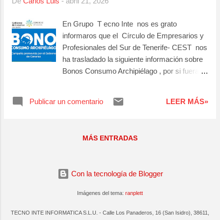
De
Carlos Luis
-
abril 21, 2026
Noticias como estas nos reconfortan y nos
animan a seguir en la lucha para mantener
En Grupo T ecno Inte nos es grato
dicha puntuación y que cada año seamos lo
informaros que el Círculo de Empresarios y
más transparente ante la Administración
Profesionales del Sur de Tenerife- CEST nos
Pública. Damos las gracias a todo el
ha trasladado la siguiente información sobre
equipo del Grupo Tecno Inte.
Bonos Consumo Archipiélago , por si fuera
de su interés: "Desde el Círculo de
Empresarios y Profesionales del Sur de
Publicar un comentario
LEER MÁS»
Tenerife- CEST , informamos de la puesta en
marcha de la segunda edición del programa
Bonos Consumo Archipiélago , impulsado
MÁS ENTRADAS
por el Gobierno de Canarias , con una
inversión total de 3 millones de euros
destinada a dinamizar la actividad comercial
Con la tecnología de Blogger
en las islas. Esta iniciativa tiene como
objetivo incentivar el consumo en los
Imágenes del tema:
ranplett
negocios locales mediante bonos que los
clientes podrán canjear directamente en los
TECNO INTE INFORMATICA S.L.U. - Calle Los Panaderos, 16 (San Isidro), 38611,