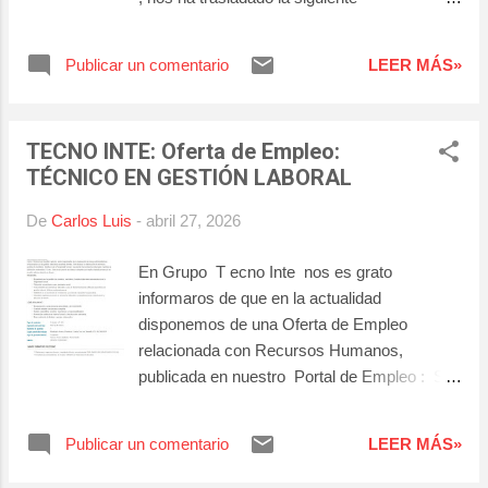
web), siempre y cuando se hayan dado de
información, por si fuera de su interés:
alta previamente en nuestra Agencia de
Colocación, bien porque han realizado algún
Publicar un comentario
LEER MÁS»
curso con nosotros, bien porque se han in...
TECNO INTE: Oferta de Empleo:
TÉCNICO EN GESTIÓN LABORAL
De
Carlos Luis
-
abril 27, 2026
En Grupo T ecno Inte nos es grato
informaros de que en la actualidad
disponemos de una Oferta de Empleo
relacionada con Recursos Humanos,
publicada en nuestro Portal de Empleo : Si
cree que cumple con el perfil, no dude en
inscribirse en el siguiente enlace: 👍
Publicar un comentario
LEER MÁS»
Técnico/a en Gestión Laboral Para más
información sobre las mismas, póngase en