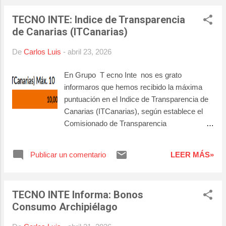
contactos con nosotros, por estas vías: 👉
TECNO INTE: Indice de Transparencia
Tfnos : 922.391.554 / 638.943.586 👉 Email :
de Canarias (ITCanarias)
comercial@ticformacion.es /
practicas@tecnointe.es 👉 Contacto :
De
Carlos Luis
-
abril 23, 2026
Guacimara (Comercial) / Carlos (Prácticas)
👉 Horario : de 9:00 a 19:30 horas de lunes a
En Grupo T ecno Inte nos es grato
viernes. No dejes de pasar esta oportunidad
informaros que hemos recibido la máxima
laboral.
puntuación en el Indice de Transparencia de
Canarias (ITCanarias), según establece el
Comisionado de Transparencia
(https://transparenciacanarias.org/) : Este
índice se aplica a todas aquellas entidades
Publicar un comentario
LEER MÁS»
del Sector Privado que reciben
subvenciones, así como a Partidos Políticos,
Organizaciones Empresariales y Sindicatos.
TECNO INTE Informa: Bonos
En las siguientes imágenes podrá comprobar
Consumo Archipiélago
las puntuaciones obtenidas en el periodo
2019-2024, en los tres centros del grupo: