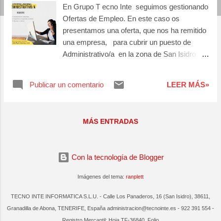
En Grupo T ecno Inte seguimos gestionando
a
Ofertas de Empleo. En este caso os
s
presentamos una oferta, que nos ha remitido
una empresa, para cubrir un puesto de
Administrativo/a en la zona de San Isidro
(Granadilla de Abona): Para más información
de la oferta y hacer la inscripción, pinchando
Publicar un comentario
LEER MÁS»
aquí
MÁS ENTRADAS
Con la tecnología de Blogger
Imágenes del tema:
ranplett
TECNO INTE INFORMATICA S.L.U. - Calle Los Panaderos, 16 (San Isidro), 38611,
Granadilla de Abona, TENERIFE, España administracion@tecnointe.es - 922 391 554 -
Registro Mercantil: Hoja TF-36840, Folio