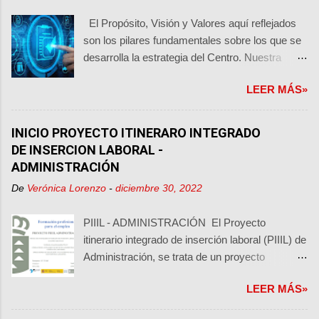
El Propósito, Visión y Valores aquí reflejados
son los pilares fundamentales sobre los que se
desarrolla la estrategia del Centro. Nuestra
organización se encuentra en un nivel de
LEER MÁS»
madurez de LIDER como centro de formación
reconocido, mediante el compromiso y la
satisfacción de todos sus grupos de interés,
INICIO PROYECTO ITINERARO INTEGRADO
seguir manteniéndonos en esta línea.
DE INSERCION LABORAL -
PROPÓSITO Trabajamos para que otras
ADMINISTRACIÓN
personas puedan hacerlo. VISIÓN Seguir
De
Verónica Lorenzo
-
diciembre 30, 2022
adaptándonos a las necesidades cambiantes de
la formación, con diversidad en las ofertas
PIIIL - ADMINISTRACIÓN El Proyecto
formativas, buscando entender y luego siendo
itinerario integrado de inserción laboral (PIIIL) de
entendidos, innovando, con calidad y
Administración, se trata de un proyecto
trasparencia en la gestión, socialmente
financiado por el Servicio Canario de Empleo,
responsables y garantizando una educación
LEER MÁS»
que propone un plan formativo accesible a
inclusiva. VALORES La s personas del
personas que no cuentan con ninguna titulación
“CENTRO” compartimos los siguientes valores: