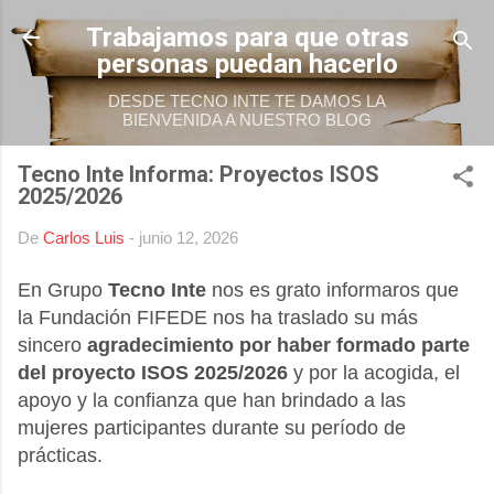
Ir al contenido principal
Trabajamos para que otras
personas puedan hacerlo
DESDE TECNO INTE TE DAMOS LA
BIENVENIDA A NUESTRO BLOG
Tecno Inte Informa: Proyectos ISOS
2025/2026
De
Carlos Luis
-
junio 12, 2026
En Grupo
T
ecno Inte
nos es grato informaros que
la Fundación
FIFEDE nos ha traslado su más
sincero
agradecimiento por haber formado parte
del proyecto ISOS 2025/2026
y por la acogida, el
apoyo y la confianza que han brindado a las
mujeres participantes durante su período de
prácticas.