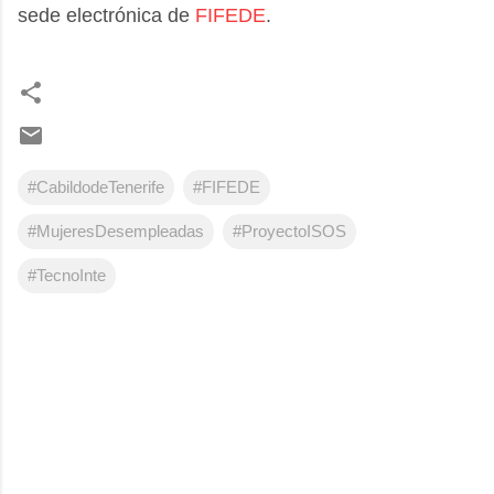
sede electrónica de
FIFEDE
.
#CabildodeTenerife
#FIFEDE
#MujeresDesempleadas
#ProyectoISOS
#TecnoInte
C
o
m
e
n
t