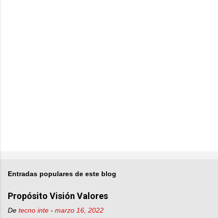
a
r
i
o
s
Entradas populares de este blog
Propósito Visión Valores
De
tecno inte
-
marzo 16, 2022